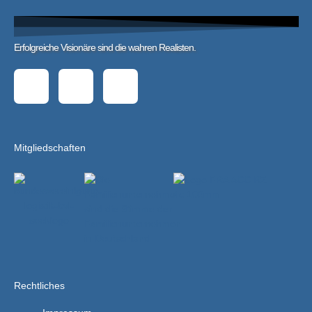
Erfolgreiche Visionäre sind die wahren Realisten.
L
X
E
i
i
n
n
n
v
Mitgliedschaften
k
g
e
e
l
d
o
i
p
Rechtliches